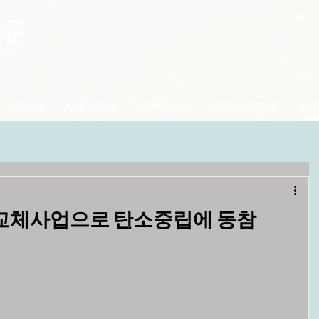
미래농업
수출농수산
아하!농수산
인사·동정·기고
농업
명 교체사업으로 탄소중립에 동참