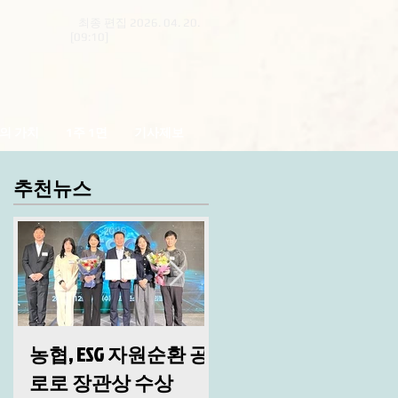
최종 편집 2026. 04. 20.
[09:10]
의 가치
1주 1면
기사제보
추천뉴스
농협, ESG 자원순환 공
산림청, 2026년 시무
로로 장관상 수상
및 안전 결의대회