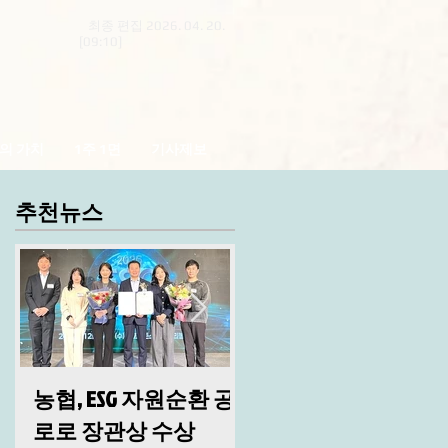
최종 편집 2026. 04. 20.
[09:10]
의 가치
1주 1면
기사제보
추천뉴스
농협, ESG 자원순환 공
산림청, 2026년 시무
로로 장관상 수상
및 안전 결의대회