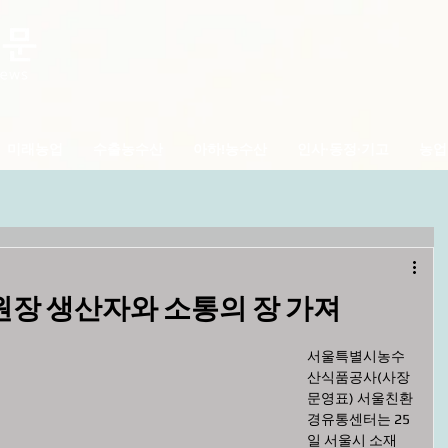
미래농업
수출농수산
아하!농수산
인사·동정·기고
농업
원장 생산자와 소통의 장 가져
서울특별시농수
산식품공사(사장 
문영표) 서울친환
경유통센터는 25
일 서울시 소재 