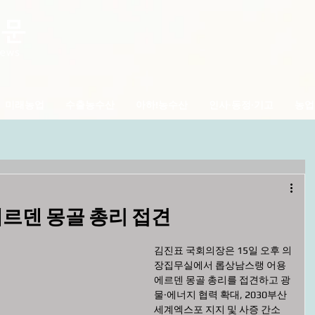
미래농업
수출농수산
아하!농수산
인사·동정·기고
농업
에르덴 몽골 총리 접견
김진표 국회의장은 15일 오후 의
장집무실에서 롭상남스랭 어용
에르덴 몽골 총리를 접견하고 광
물·에너지 협력 확대, 2030부산
세계엑스포 지지 및 사증 간소