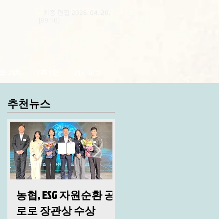
최종 편집 2026. 04. 20.
[09:10]
의 가치
1주 1면
기사제보
추천뉴스
농협, ESG 자원순환 공
산림청, 2026년 시무
로로 장관상 수상
및 안전 결의대회