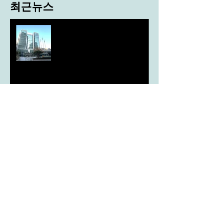
최근뉴스
도농 상생을 위한 무이자자금
4,717억원 지원
aT, ‘기후변화대응처’ 신설
농협, ESG 자원순환 공로로 장
관상 수상
농협하나로마트, 설 선물세트 사전예약
시드큐브, 국가 종자 관리의 기준이 되다