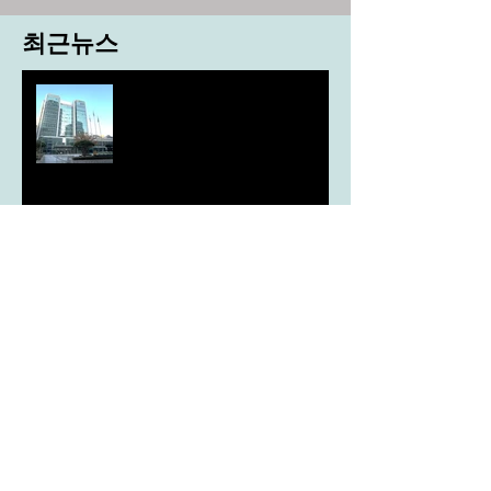
최근뉴스
도농 상생을 위한 무이자자금
4,717억원 지원
aT, ‘기후변화대응처’ 신설
농협, ESG 자원순환 공로로 장
관상 수상
농협하나로마트, 설 선물세트 사전예약
시드큐브, 국가 종자 관리의 기준이 되다