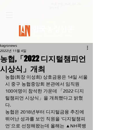
최종 편집
2026. 04. 20
.
[09:10]
kagronews
2022년 11월 4일
농협,「2022 디지털챔피언
시상식」개최
농협(회장 이성희) 상호금융은 14일 서울
시 중구 농협중앙회 본관에서 임직원 
100여명이 참석한 가운데 「2022 디지
털챔피언 시상식」을 개최했다고 밝혔
다.
농협은 2018년부터 디지털금융 추진에 
뛰어난 성과를 보인 직원을 ‘디지털챔피
언’으로 선정해왔는데 올해는 ▲NH콕뱅