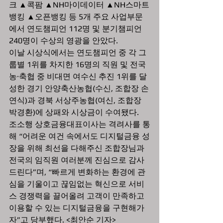
크 ▲콕팜 ▲NH마이데이터 ▲NH스마트
뱅킹 ▲오픈뱅킹 등 5개 주요 사업부문
에서 연도챔피언 112명 및 분기챔피언 
240명이 수상의 영광을 안았다.
이날 시상식에서는 연도챔피언 중 각 그
룹별 1위를 차지한 16명의 직원 및 전국 
농·축협 중 비대면 여수신 추진 1위를 달
성한 경기 안양축산농협(수신, 조합장 손
연식)과 경북 서상주농협(여신, 조합장 
박경환)에 상패와 시상금이 수여됐다.
조소행 상호금융대표이사는 격려사를 통
해 “어려운 여건 속에서도 디지털금융 성
장을 위해 최선을 다해주신 조합장님과 
전국의 임직원 여러분께 진심으로 감사
드린다”며, “빠르게 변화하는 환경에 관
심을 기울이고 끊임없는 혁신으로 서비
스 경쟁력을 끌어올려 고객이 만족하고 
이용할 수 있는 디지털금융을 구현해가
자”고 당부했다. <최안순 기자>