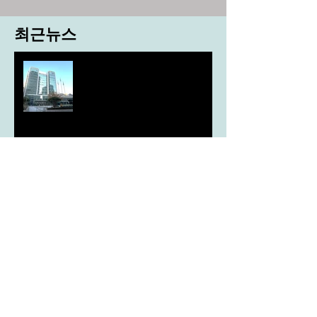
최근뉴스
도농 상생을 위한 무이자자금
4,717억원 지원
aT, ‘기후변화대응처’ 신설
농협, ESG 자원순환 공로로 장
관상 수상
농협하나로마트, 설 선물세트 사전예약