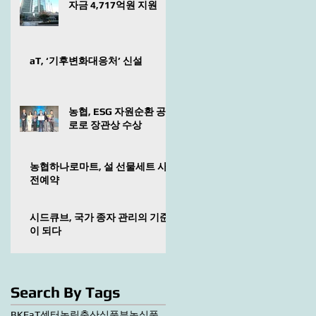
자금 4,717억원 지원
aT, ‘기후변화대응처’ 신설
농협, ESG 자원순환 공
로로 장관상 수상
농협하나로마트, 설 선물세트 사
전예약
시드큐브, 국가 종자 관리의 기준
이 되다
Search By Tags
BKF
aT센터
농림축산식품부
농식품