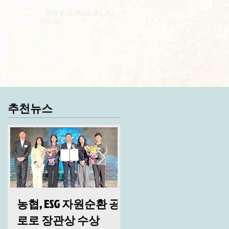
최종 편집 2026. 04. 20.
[09:10]
의 가치
1주 1면
기사제보
추천뉴스
농협, ESG 자원순환 공
산림청, 2026년 시무
로로 장관상 수상
및 안전 결의대회