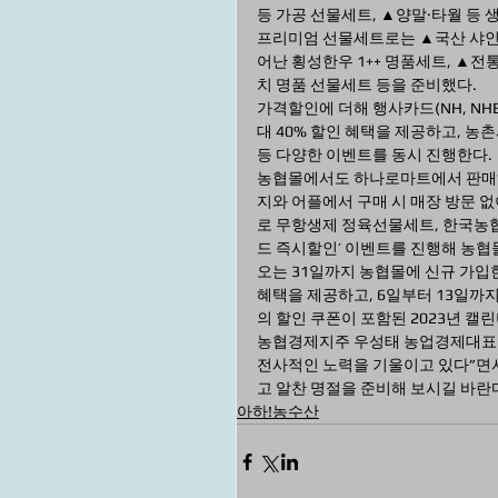
등 가공 선물세트, ▲양말·타월 등 
프리미엄 선물세트로는 ▲국산 샤인
어난 횡성한우 1++ 명품세트, ▲
치 명품 선물세트 등을 준비했다.
가격할인에 더해 행사카드(NH, NHBC,
대 40% 할인 혜택을 제공하고, 농촌
등 다양한 이벤트를 동시 진행한다.
농협몰에서도 하나로마트에서 판매하
지와 어플에서 구매 시 매장 방문 없
로 무항생제 정육선물세트, 한국농협
드 즉시할인’ 이벤트를 진행해 농협
오는 31일까지 농협몰에 신규 가입한
혜택을 제공하고, 6일부터 13일까
의 할인 쿠폰이 포함된 2023년 캘
농협경제지주 우성태 농업경제대표이
전사적인 노력을 기울이고 있다”면서
고 알찬 명절을 준비해 보시길 바란다
아하!농수산