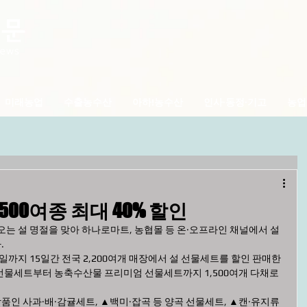
미래농업
수출농수산
아하!농수산
인사·동정·기고
농업
,500여종 최대 40% 할인
는 설 명절을 맞아 하나로마트, 농협몰 등 온·오프라인 채널에서 설
.
까지 15일간 전국 2,200여개 매장에서 설 선물세트를 할인 판매한
 선물세트부터 농축수산물 프리미엄 선물세트까지 1,500여개 다채로
인 사과·배·감귤세트, ▲백미·잡곡 등 양곡 선물세트, ▲캔·유지류 