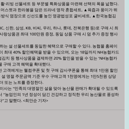
생활·리빙 선물세트 등 부문별 특화상품을 마련해 선택의 폭을 넓혔다.
머스켓과 한라봉을 담은 뜨라네 명작 혼합세트, ▲육즙과 풍미가 뛰
전통방식 염장으로 신선도를 높인 영광법성포 굴비세트, ▲한국농협김
 신한, 삼성, KB, 비씨, 우리, 하나, 롯데, 전북은행 등)로 구매 시 최
사랑상품권 최대 100만원 증정, 동일 상품 구매 시 덤 추가 증정 행사 
는 설 선물세트를 동일한 혜택으로 구매할 수 있다. 농협몰 홈페이
이 최대 40% 할인혜택을 받을 수 있으며, 오는 18일까지 NH농협카드
김치 등 행사상품을 결제하면 20% 할인을 받을 수 있는 ‘NH농협카
몰 구매 고객 혜택을 확대했다.
 고객에게는 웰컴쿠폰 및 첫 구매 감사쿠폰을 통해 최대 1만원 할인 
지 설 명절 주문금액 기준 우수 구매고객 1천명에게는 1만5천원 상당
린더 또는 노트를 증정한다.
사는 “민족의 대명절인 설을 맞아 농산물 판매가 확대될 수 있도록 
 “농업인의 1년 정성이 담긴 건강하고 정직한 우리 농산물로 풍성하
”고 말했다. <최안순 기자>