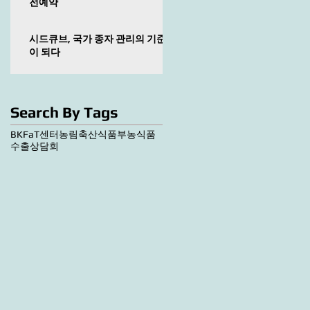
전예약
시드큐브, 국가 종자 관리의 기준
이 되다
Search By Tags
BKF
aT센터
농림축산식품부
농식품
수출상담회