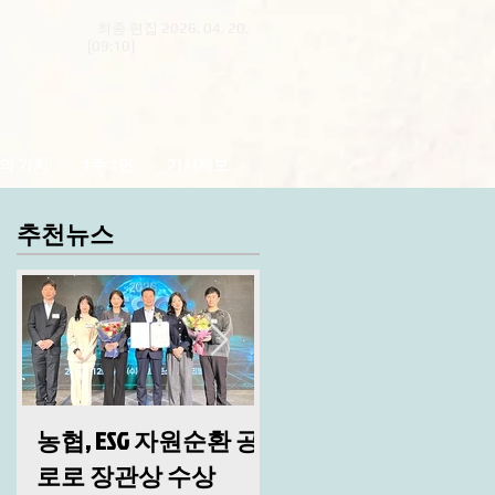
최종 편집 2026. 04. 20.
[09:10]
의 가치
1주 1면
기사제보
추천뉴스
농협, ESG 자원순환 공
산림청, 2026년 시무
로로 장관상 수상
및 안전 결의대회