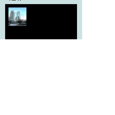
도농 상생을 위한 무이자자금
4,717억원 지원
aT, ‘기후변화대응처’ 신설
농협, ESG 자원순환 공로로 장
관상 수상
농협하나로마트, 설 선물세트 사전예약
시드큐브, 국가 종자 관리의 기준이 되다