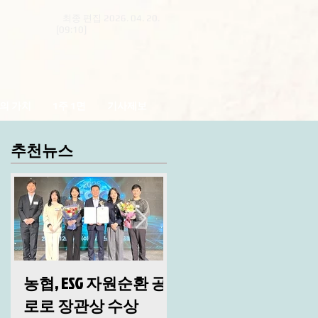
최종 편집 2026. 04. 20.
[09:10]
의 가치
1주 1면
기사제보
추천뉴스
농협, ESG 자원순환 공
산림청, 2026년 시무
로로 장관상 수상
및 안전 결의대회