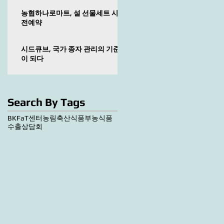
농협하나로마트, 설 선물세트 사
전예약
시드큐브, 국가 종자 관리의 기준
이 되다
Search By Tags
BKF
aT센터
농림축산식품부
농식품
수출상담회