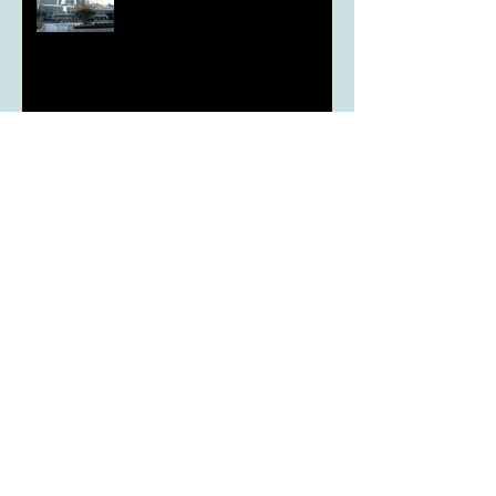
aT, ‘기후변화대응처’ 신설
농협, ESG 자원순환 공로로 장
관상 수상
농협하나로마트, 설 선물세트 사전예약
시드큐브, 국가 종자 관리의 기준이 되다