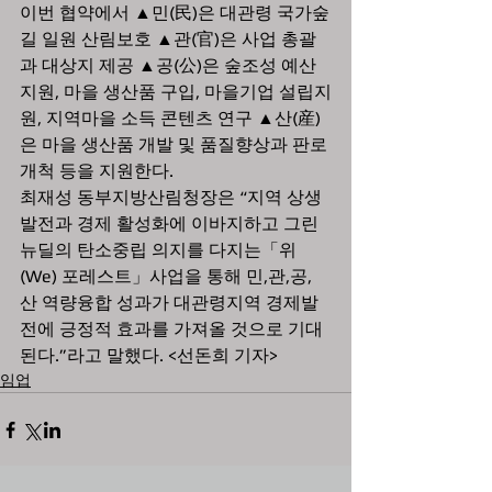
이번 협약에서 ▲민(民)은 대관령 국가숲
길 일원 산림보호 ▲관(官)은 사업 총괄
과 대상지 제공 ▲공(公)은 숲조성 예산
지원, 마을 생산품 구입, 마을기업 설립지
원, 지역마을 소득 콘텐츠 연구 ▲산(産)
은 마을 생산품 개발 및 품질향상과 판로
개척 등을 지원한다.
최재성 동부지방산림청장은 “지역 상생
발전과 경제 활성화에 이바지하고 그린
뉴딜의 탄소중립 의지를 다지는「위
(We) 포레스트」사업을 통해 민,관,공,
산 역량융합 성과가 대관령지역 경제발
전에 긍정적 효과를 가져올 것으로 기대
된다.”라고 말했다. <선돈희 기자>
임업