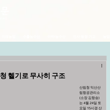
미래농업
수출농수산
아하!농수산
인사·동정·기고
농업
청 헬기로 무사히 구조
산림청 익산산
림항공관리소
(소장 김항송)
는 4월 24일 토
요일 15시경 산