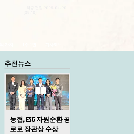
최종 편집 2026. 04. 20.
[09:10]
의 가치
1주 1면
기사제보
추천뉴스
농협, ESG 자원순환 공
산림청, 2026년 시무
로로 장관상 수상
및 안전 결의대회