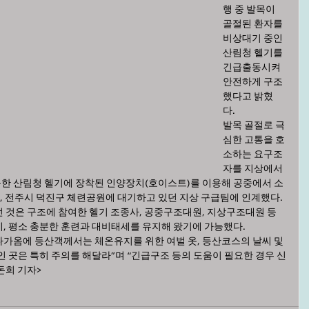
행 중 발목이 
골절된 환자를 
비상대기 중인 
산림청 헬기를 
긴급출동시켜 
안전하게 구조
했다고 밝혔
다. 
발목 골절로 극
심한 고통을 호
소하는 요구조
자를 지상에서 
한 산림청 헬기에 장착된 인양장치(호이스트)를 이용해 공중에서 소
고, 전주시 덕진구 체련공원에 대기하고 있던 지상 구급팀에 인계했다.
 것은 구조에 참여한 헬기 조종사, 공중구조대원, 지상구조대원 등 
, 평소 충분한 훈련과 대비태세를 유지해 왔기에 가능했다.
가옴에 등산객께서는 체온유지를 위한 여벌 옷, 등산코스의 날씨 및 
인 곳은 특히 주의를 해달라”며 “긴급구조 등의 도움이 필요한 경우 신
돈희 기자>