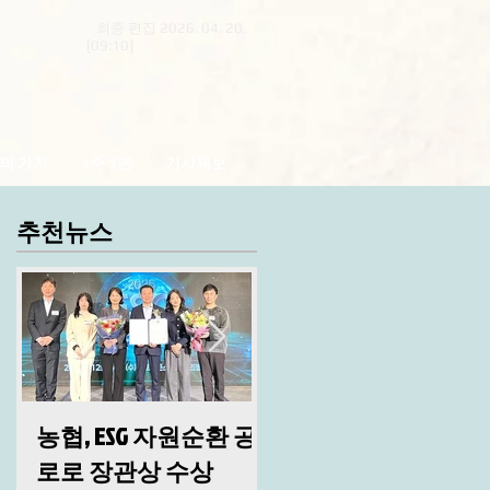
최종 편집 2026. 04. 20.
[09:10]
의 가치
1주 1면
기사제보
추천뉴스
농협, ESG 자원순환 공
산림청, 2026년 시무
로로 장관상 수상
및 안전 결의대회