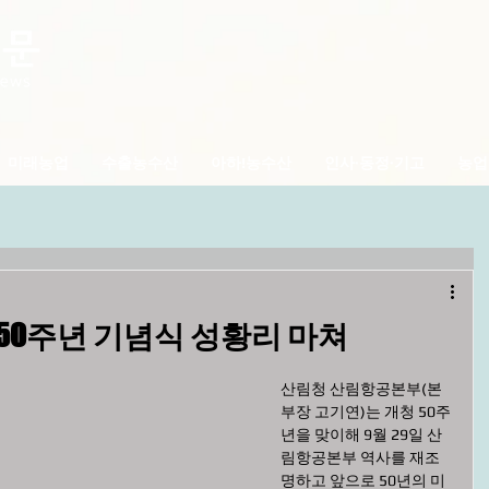
미래농업
수출농수산
아하!농수산
인사·동정·기고
농업
0주년 기념식 성황리 마쳐
산림청 산림항공본부(본
부장 고기연)는 개청 50주
년을 맞이해 9월 29일 산
림항공본부 역사를 재조
명하고 앞으로 50년의 미