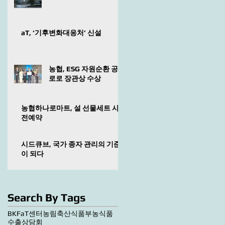
aT, ‘기후변화대응처’ 신설
농협, ESG 자원순환 공
로로 장관상 수상
농협하나로마트, 설 선물세트 사
전예약
시드큐브, 국가 종자 관리의 기준
이 되다
Search By Tags
BKF
aT센터
농림축산식품부
농식품
수출상담회