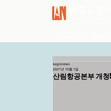
Home
뉴스
귀농귀촌
kagronews
2021년 10월 1일
산림항공본부 개청5