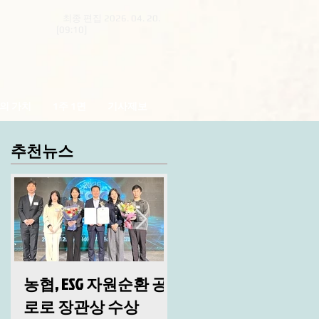
최종 편집 2026. 04. 20.
[09:10]
의 가치
1주 1면
기사제보
추천뉴스
농협, ESG 자원순환 공
산림청, 2026년 시무
로로 장관상 수상
및 안전 결의대회