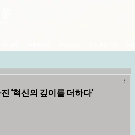
미래농업
수출농수산
아하!농수산
인사·동정·기고
농업
진 ‘혁신의 깊이를 더하다’