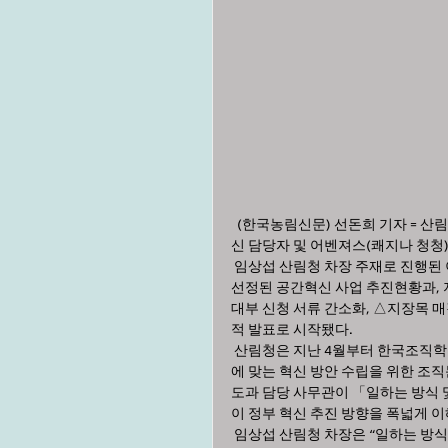
  (한국농림신문) 선돈희 기자 = 산림청(청장 남성현)은 일 잘하고 신뢰받는 정부 실현을 위해 7월 14일 혁
신 담당자 및 어벤져스(쾌지나 청청
 임상섭 산림청 차장 주재로 진행된 이번 간담회는 올해 행정안전부 청사관리본부의 시범사업 대상으로 
선정된 공간혁신 사업 추진현황과, 
대부 신청 서류 간소화, △지장목 매
적 발표로 시작됐다. 
 산림청은 지난 4월부터 한국조직학회와 함께 실시하고 있는 자체 조직진단 결과를 공유하고, 기관 특성
에 맞는 혁신 방안 수립을 위한 조
도과 담당 사무관이 「일하는 방식 
이 정부 혁신 추진 방향을 폭넓게 이
 임상섭 산림청 차장은 “일하는 방식 개선이 국정과제로 지정된 만큼, 직원들의 고충과 애로사항에 항상 