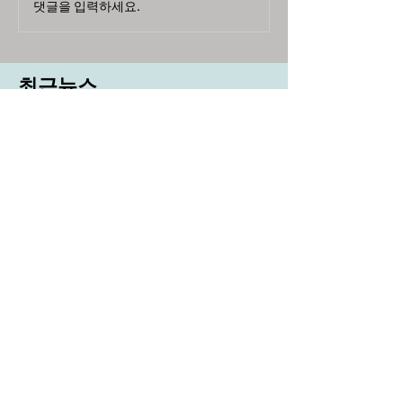
댓글을 입력하세요.
최근뉴스
도농 상생을 위한 무이자자금
4,717억원 지원
aT, ‘기후변화대응처’ 신설
농협, ESG 자원순환 공로로 장
관상 수상
농협하나로마트, 설 선물세트 사전예약