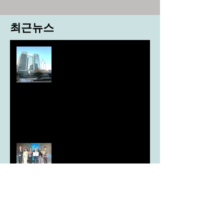
최근뉴스
도농 상생을 위한 무이자자금
4,717억원 지원
aT, ‘기후변화대응처’ 신설
농협, ESG 자원순환 공로로 장
관상 수상
농협하나로마트, 설 선물세트 사전예약