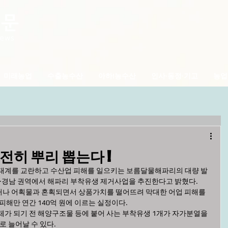
미래농업
수출농수산
아하!농수산
인사·동정·기고
농업
전히 뿌리 뽑는다 !
태계를 교란하고 수산업 피해를 일으키는 보름달물해파리의 대량 발
북·경남 권역에서 해파리 부착유생 제거사업을 추진한다고 밝혔다.  
거나 어획물과 혼획되면서 상품가치를 떨어뜨려 막대한 어업 피해를 
피해만 연간 140억 원에 이르는 실정이다.
체가 되기 전 해양구조물 등에 붙어 사는 부착유생 1개가 자가분열을 
로 늘어날 수 있다.