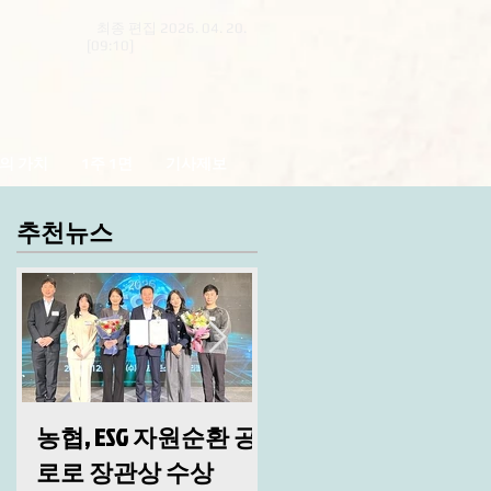
최종 편집 2026. 04. 20.
[09:10]
의 가치
1주 1면
기사제보
추천뉴스
농협, ESG 자원순환 공
산림청, 2026년 시무
로로 장관상 수상
및 안전 결의대회