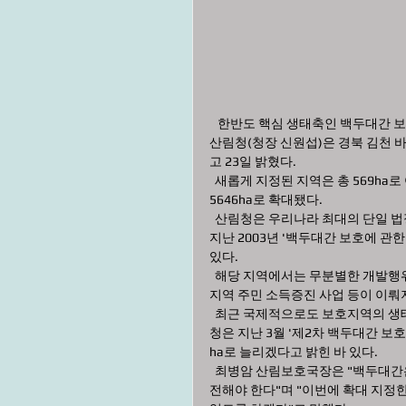
   한반도 핵심 생태축인 백두대간
산림청(청장 신원섭)은 경북 김천 
고 23일 밝혔다.
  새롭게 지정된 지역은 총 569ha로 여의도 면적 2배에 달한다. 이번 조치로 백두대간 보호지역은 27만 
5646ha로 확대됐다.
  산림청은 우리나라 최대의 단일 법정 보호지역이면서 한반도 핵심 생태축인 백두대간을 보호하기 위해 
지난 2003년 '백두대간 보호에 관
있다.
  해당 지역에서는 무분별한 개발행위가 제한되고 동·식물 등 다양한 자원에 대한 조사연구, 훼손지 복원, 
지역 주민 소득증진 사업 등이 이뤄
  최근 국제적으로도 보호지역의 생태계 보전·학술적 가치 등에 대한 관심이 높아지고 있는 가운데 산림
청은 지난 3월 '제2차 백두대간 보
ha로 늘리겠다고 밝힌 바 있다.
  최병암 산림보호국장은 "백두대간은 생태·역사·문화적 가치가 높은 곳으로 미래세대를 위해 반드시 보
전해야 한다"며 "이번에 확대 지정