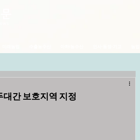
미래농업
수출농수산
아하!농수산
인사·동정·기고
농업
백두대간 보호지역 지정