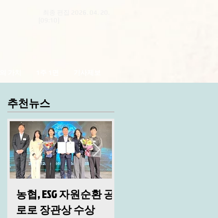
최종 편집 2026. 04. 20.
[09:10]
의 가치
1주 1면
기사제보
추천뉴스
농협, ESG 자원순환 공
산림청, 2026년 시무
로로 장관상 수상
및 안전 결의대회