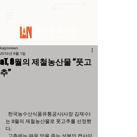
최종 편집
2026. 04. 20
.
[09:10]
kagronews
2016년 8월 1일
aT, 8월의 제철농산물 “풋고
추”
  한국농수산식품유통공사(사장 김재수)
는 8월의 제철농산물로 풋고추를 선정했
다.
  고추에는 매운 맛을 주는 성분인 캡사이