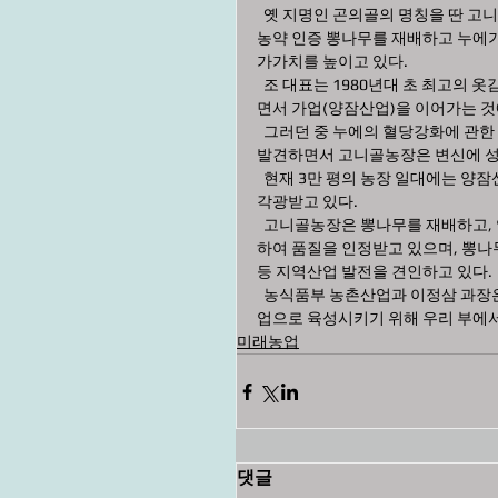
  옛 지명인 곤의골의 명칭을 딴 고니골농장은 120년 동안 4대째 누에를 키우는 가족기업으로 친환경 무
농약 인증 뽕나무를 재배하고 누에가루
가가치를 높이고 있다.
  조 대표는 1980년대 초 최고의 옷감으로 인식되던 비단이 다양한 기능성 소재의 개발로 사양 산업화 되
면서 가업(양잠산업)을 이어가는 것
  그러던 중 누에의 혈당강화에 관한 기능성 식품으로서의 효능에 착안, ‘먹는 양잠산업’으로의 가능성을 
발견하면서 고니골농장은 변신에 성
  현재 3만 평의 농장 일대에는 양잠산물을 이용해 먹고, 체험할 수 있는 체험관광형 양잠테마 공간으로 
각광받고 있다.
  고니골농장은 뽕나무를 재배하고, 양잠산물 가공시설을 조성하여 누에가루, 뽕잎차, 오디쨈 등을 생산
하여 품질을 인정받고 있으며, 뽕나
등 지역산업 발전을 견인하고 있다.
  농식품부 농촌산업과 이정삼 과장은 “양잠산업은 미래 고부가가치 성장산업으로 수출지역단위 6차산
업으로 육성시키기 위해 우리 부에서
미래농업
댓글