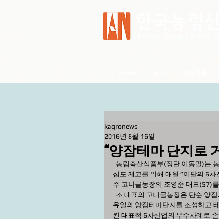
Home
뉴스
귀농귀촌
kagronews
2016년 8월 16일
“양잠테마 단지로 
  농림축산식품부(장관 이동필)는 농업의 6차산업화 우수 경영체 발굴 및 지속적 홍보를 통한 대국민 관
심도 제고를 위해 매월 ”이달의 6차
주 고니골농장의 조영준 대표(57)
  조 대표의 고니골농장은 단순 양잠사육에서 벗어나 먹고 즐기는 양잠산업으로의 발상전환을 꾀해 국내 
유일의 양잠테마단지를 조성하고 테
킨 대표적 6차산업의 우수사례로 손