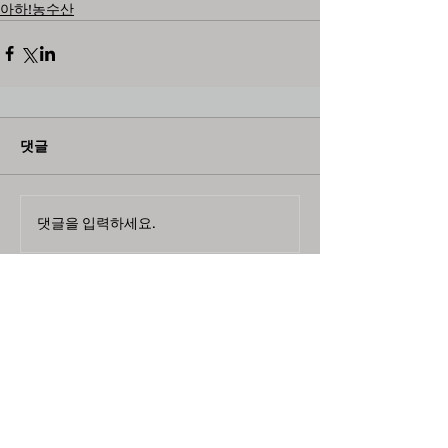
아하!농수산
댓글
댓글을 입력하세요.
최근뉴스
도농 상생을 위한 무이자자금
4,717억원 지원