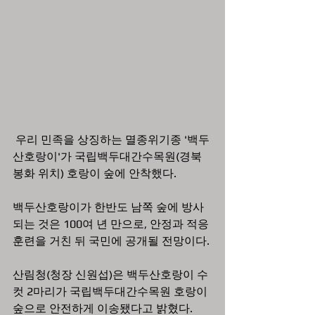
 우리 민족을 상징하는 멸종위기종 '백두
산호랑이'가 국립백두대간수목원(경북 
봉화 위치) 호랑이 숲에 안착했다. 
백두산호랑이가 한반도 남쪽 숲에 방사
되는 것은 100여 년 만으로, 안정과 적응 
훈련을 거친 뒤 국민에 공개될 전망이다.
산림청(청장 신원섭)은 백두산호랑이 수
컷 2마리가 국립백두대간수목원 호랑이 
숲으로 안전하게 이송됐다고 밝혔다.