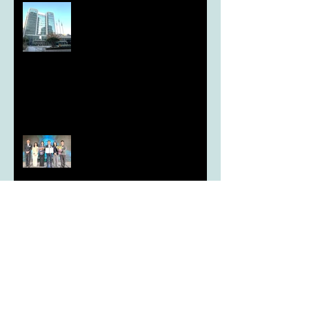
도농 상생을 위한 무이자자금
4,717억원 지원
aT, ‘기후변화대응처’ 신설
농협, ESG 자원순환 공로로 장
관상 수상
농협하나로마트, 설 선물세트 사전예약
시드큐브, 국가 종자 관리의 기준이 되다