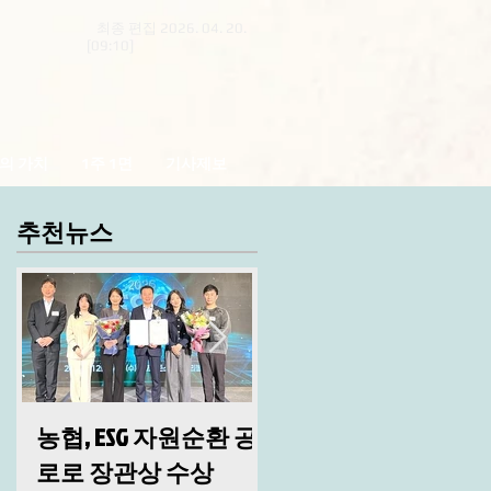
최종 편집 2026. 04. 20.
[09:10]
의 가치
1주 1면
기사제보
추천뉴스
농협, ESG 자원순환 공
산림청, 2026년 시무
로로 장관상 수상
및 안전 결의대회