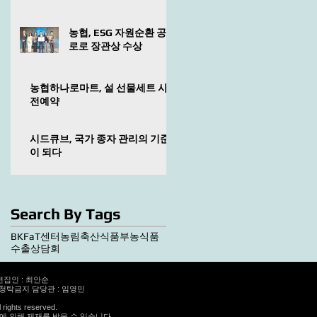
농협, ESG 자원순환 공
로로 장관상 수상
농협하나로마트, 설 선물세트 사
전예약
시드큐브, 국가 종자 관리의 기준
이 되다
Search By Tags
BKF
aT센터
농림축산식품부
농식품
수출상담회
편집인 : 최안순
정청탁금지 담당관 : 임영민
rights reserved.
 의해 제재를 받을 수 있습니다.