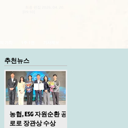
최종 편집 2026. 04. 20.
[09:10]
의 가치
1주 1면
기사제보
추천뉴스
농협, ESG 자원순환 공
산림청, 2026년 시무
로로 장관상 수상
및 안전 결의대회