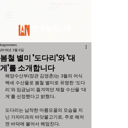
최종 편집
2026. 04. 20
.
[09:10]
kagronews
2018년 3월 6일
봄철 별미 '도다리'와 '대
게'를 소개합니다
해양수산부(장관 김영춘)는 3월의 어식
백세 수산물로 봄철 별미로 유명한 ‘도다
리’와 임금님이 즐겨먹던 제철 수산물 ‘대
게’를 선정했다고 밝혔다.  
도다리는 납작한 마름모꼴의 모습을 지
닌 가자미과의 바닷물고기로, 주로 해저
면 바닥에 붙어서 헤엄친다. 