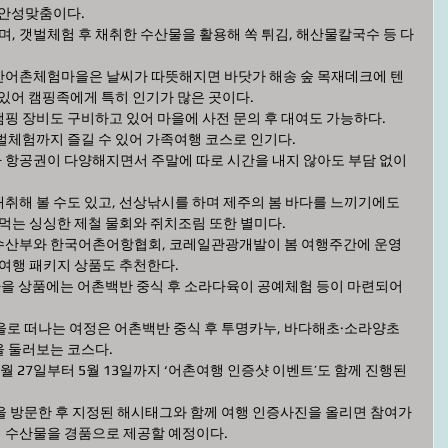
 안성맞춤이다. 
며, 갯벌체험 후 채취한 수산물을 활용해 쏙 튀김, 해산물칼국수 등 다
만어촌체험마을은 날씨가 따뜻해지면 바닷가 해송 숲 목재데크에 텐
있어 캠핑족에게 특히 인기가 많은 곳이다. 
핑 장비도 구비하고 있어 마을에 사전 문의 후 대여도 가능하다. 
체험까지 즐길 수 있어 가족여행 코스로 인기다.  
항공권이 다양해지면서 주말에 따로 시간을 내지 않아도 부담 없이 
취해 볼 수도 있고, 선상낚시를 하며 제주의 봄 바다를 느끼기에도 
먹는 싱싱한 제철 물회와 쥐치조림 또한 별미다.  
수산부와 한국어촌어항협회, 코레일관광개발이 봄 여행주간에 운영
여행 패키지 상품도 추천한다. 
마을 상품에는 어촌백반 중식 후 소라다육이 공예체험 등이 마련되어 
을로 떠나는 여정은 어촌백반 중식 후 투명카누, 바다해초·소라양초 
둘러보는 코스다.  
 27일부터 5월 13일까지 ‘어촌여행 인증샷 이벤트’도 함께 진행된
을 방문한 후 지정된 해시태그와 함께 여행 인증사진을 올리면 참여가 
수산물을 경품으로 제공할 예정이다.  