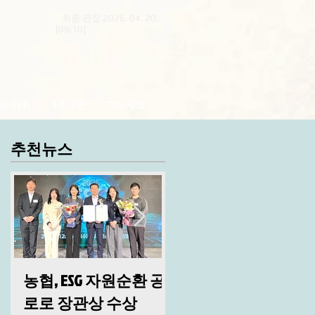
최종 편집 2026. 04. 20.
[09:10]
의 가치
1주 1면
기사제보
추천뉴스
농협, ESG 자원순환 공
산림청, 2026년 시무
로로 장관상 수상
및 안전 결의대회