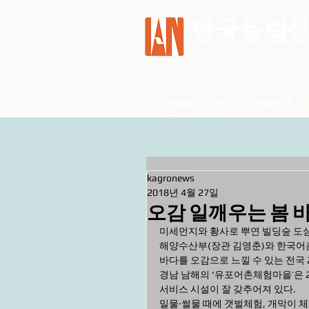
Home
뉴스
귀농귀촌
kagronews
2018년 4월 27일
오감 일깨우는 봄 
미세먼지와 황사로 뿌연 빌딩숲 도심
해양수산부(장관 김영춘)와 한국어촌어
바다를 오감으로 느낄 수 있는 전국 
경남 남해의 ‘유포어촌체험마을’은 2
서비스 시설이 잘 갖추어져 있다. 
밀물·썰물 때에 갯벌체험, 개막이 체