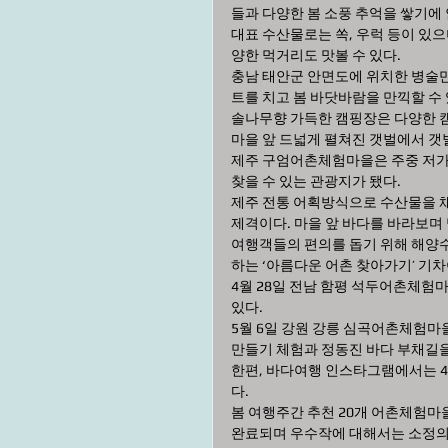
들과 다양한 봄 소풍 추억을 쌓기에
대표 수산물로는 쏙, 우럭 등이 있으
양한 먹거리도 맛볼 수 있다.  
충남 태안군 안면도에 위치한 병술
트를 치고 봄 바닷바람을 만끽할 수 
솔나무향 가득한 캠핑장은 다양한 캠
마을 앞 드넓게 펼쳐진 갯벌에서 갯벌
제주 구엄어촌체험마을은 주중 저가 
찾을 수 있는 관광지가 됐다. 
제주 전통 어획방식으로 수산물을 채
제격이다. 마을 앞 바다를 바라보며 
여행객들의 편의를 돕기 위해 해양
하는 ‘아름다운 어촌 찾아가기’ 기차
4월 28일 전남 함평 석두어촌체험
있다. 
5월 6일 강원 강릉 심곡어촌체험마
만들기 체험과 정동진 바다 부채길을 
한편, 바다여행 인스타그램에서는 4월
다. 
봄 여행주간 추천 20개 어촌체험마
완료되며 우수작에 대해서는 소정의 