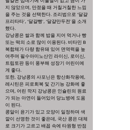
달걀은 껍데기에 이물질이 없고 금이 가
지 않았으며, 만졌을 때 거칠거칠한 느낌
을 주는 것을 선택한다. 조리법으로 ‘달걀
프리타타’, ‘달걀빵’, ‘달걀만두전’을 소개
했다. 
강낭콩은 쌀과 함께 밥을 지어 먹거나 빵 
또는 떡의 소로 많이 이용된다. 비타민 B 
복합체가 다량 함유돼 있어 면역력을 높
여주며 필수아미노산인 라이신, 로이신, 
트립토판 등이 풍부해 성장기 어린이에
게 좋다.
또한, 강낭콩의 사포닌은 항산화작용에, 
레시틴은 피로회복 및 간기능 강화에 좋
으며, 어린 깍지 강낭콩은 인슐린의 원료
가 되는 아연이 들어있어 당뇨병에 도움
이 된다. 
콩알이 윤기가 있고 모양이 일정하며 색
깔이 선명한 것이 좋은데, 국산 콩은 대체
로 크기가 고르고 배꼽 속에 타원형 반점