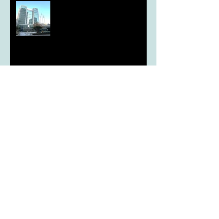
도농 상생을 위한 무이자자금
4,717억원 지원
aT, ‘기후변화대응처’ 신설
농협, ESG 자원순환 공로로 장
관상 수상
농협하나로마트, 설 선물세트 사전예약
시드큐브, 국가 종자 관리의 기준이 되다