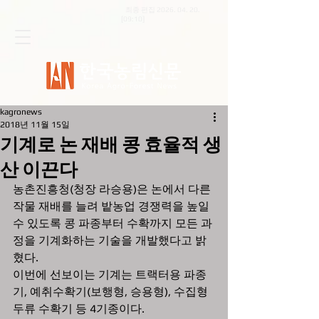
최종 편집
2026. 04. 20
.
[09:10]
kagronews
2018년 11월 15일
기계로 논 재배 콩 효율적 생
산 이끈다
농촌진흥청(청장 라승용)은 논에서 다른 
작물 재배를 늘려 밭농업 경쟁력을 높일 
수 있도록 콩 파종부터 수확까지 모든 과
정을 기계화하는 기술을 개발했다고 밝
혔다.
이번에 선보이는 기계는 트랙터용 파종
기, 예취수확기(보행형, 승용형), 수집형 
두류 수확기 등 4기종이다.