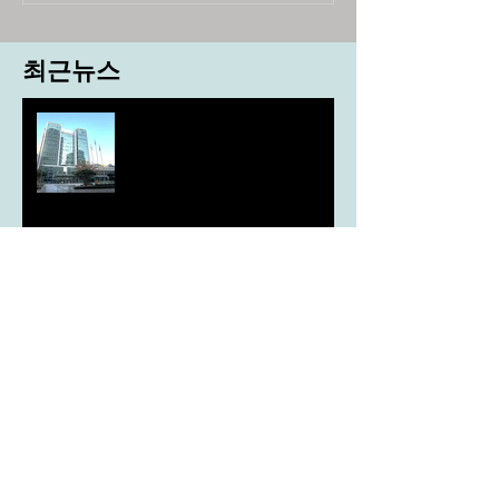
최근뉴스
도농 상생을 위한 무이자자금
4,717억원 지원
aT, ‘기후변화대응처’ 신설
농협, ESG 자원순환 공로로 장
관상 수상
농협하나로마트, 설 선물세트 사전예약