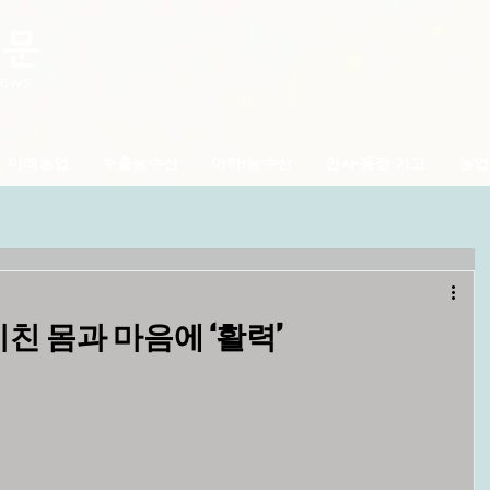
미래농업
수출농수산
아하!농수산
인사·동정·기고
농업
지친 몸과 마음에 ‘활력’