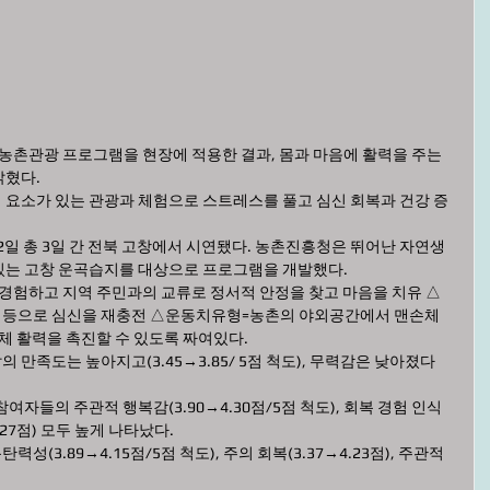
농촌관광 프로그램을 현장에 적용한 결과, 몸과 마음에 활력을 주는 
밝혔다.
요소가 있는 관광과 체험으로 스트레스를 풀고 심신 회복과 건강 증
 22일 총 3일 간 전북 고창에서 시연됐다. 농촌진흥청은 뛰어난 자연생
있는 고창 운곡습지를 대상으로 프로그램을 개발했다.
경험하고 지역 주민과의 교류로 정서적 안정을 찾고 마음을 치유 △ 
책 등으로 심신을 재충전 △운동치유형=농촌의 야외공간에서 맨손체
체 활력을 촉진할 수 있도록 짜여있다.
만족도는 높아지고(3.45→3.85/ 5점 척도), 무력감은 낮아졌다
여자들의 주관적 행복감(3.90→4.30점/5점 척도), 회복 경험 인식
4.27점) 모두 높게 나타났다.
3.89→4.15점/5점 척도), 주의 회복(3.37→4.23점), 주관적 