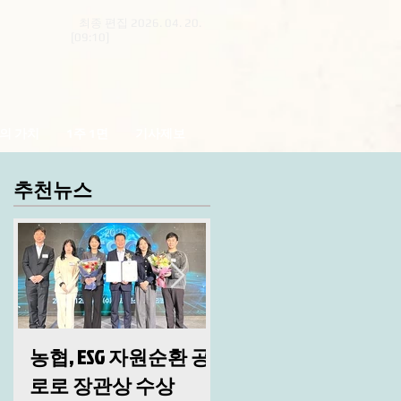
최종 편집 2026. 04. 20.
[09:10]
의 가치
1주 1면
기사제보
추천뉴스
농협, ESG 자원순환 공
산림청, 2026년 시무
로로 장관상 수상
및 안전 결의대회