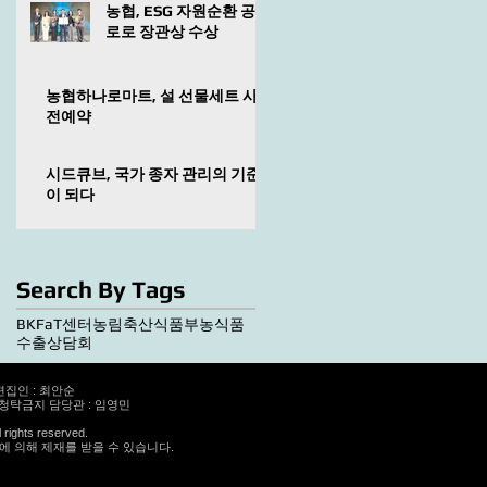
농협, ESG 자원순환 공
로로 장관상 수상
농협하나로마트, 설 선물세트 사
전예약
시드큐브, 국가 종자 관리의 기준
이 되다
Search By Tags
BKF
aT센터
농림축산식품부
농식품
수출상담회
편집인 : 최안순
정청탁금지 담당관 : 임영민
rights reserved.
 의해 제재를 받을 수 있습니다.