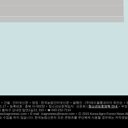
 ∘ 간별 : 인터넷신문 ∘ 명칭
: 한국농림인터넷신문
∘
발행인 : (주)애드블룸코리아 최안순 ∘ 
1.17
∘ 등록번호 : 충북 아-00232
∘ 청소년보호책임자 : 선돈희 |
청소년보호정책 안내
∘ 부
흥덕구 강내면 탑연1길13, 310 ∘ ☎ 043-232-7114
ww.kagronews.com
∘ E-mail :
kagronews@naver.com
∘ ⓒ 2015 Korea Agro-Forest News All 
 수집을 하지 않습니다. 한국농림신문의 모든 콘텐츠를 무단복제 사용할 경우에는 저작권법에