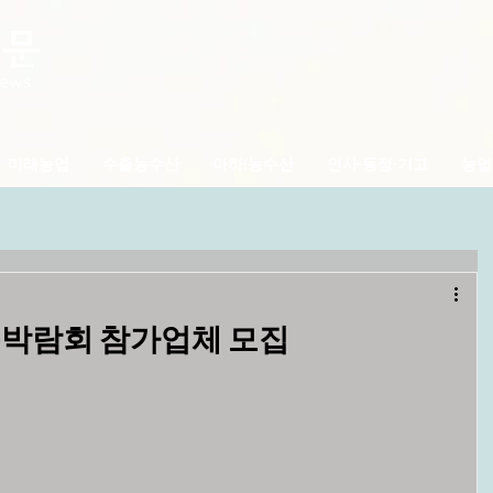
미래농업
수출농수산
아하!농수산
인사·동정·기고
농업
식품박람회 참가업체 모집