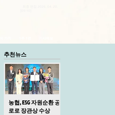
최종 편집 2026. 04. 20.
[09:10]
의 가치
1주 1면
기사제보
추천뉴스
농협, ESG 자원순환 공
산림청, 2026년 시무
로로 장관상 수상
및 안전 결의대회