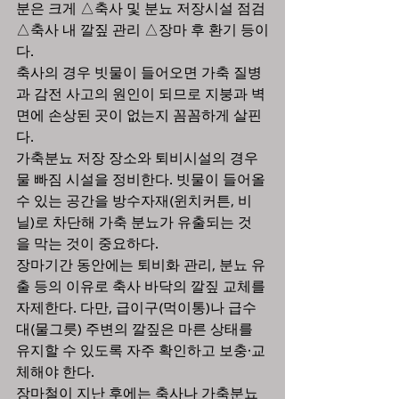
분은 크게 △축사 및 분뇨 저장시설 점검 
△축사 내 깔짚 관리 △장마 후 환기 등이
다.
축사의 경우 빗물이 들어오면 가축 질병
과 감전 사고의 원인이 되므로 지붕과 벽
면에 손상된 곳이 없는지 꼼꼼하게 살핀
다. 
가축분뇨 저장 장소와 퇴비시설의 경우 
물 빠짐 시설을 정비한다. 빗물이 들어올 
수 있는 공간을 방수자재(윈치커튼, 비
닐)로 차단해 가축 분뇨가 유출되는 것
을 막는 것이 중요하다. 
장마기간 동안에는 퇴비화 관리, 분뇨 유
출 등의 이유로 축사 바닥의 깔짚 교체를 
자제한다. 다만, 급이구(먹이통)나 급수
대(물그릇) 주변의 깔짚은 마른 상태를 
유지할 수 있도록 자주 확인하고 보충·교
체해야 한다.
장마철이 지난 후에는 축사나 가축분뇨