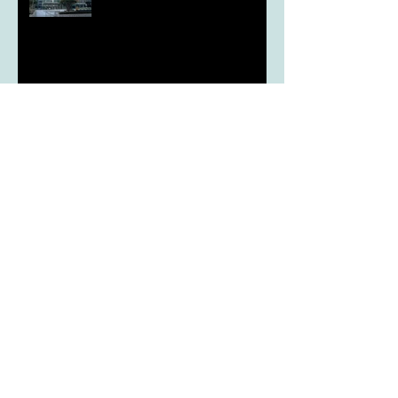
aT, ‘기후변화대응처’ 신설
농협, ESG 자원순환 공로로 장
관상 수상
농협하나로마트, 설 선물세트 사전예약
시드큐브, 국가 종자 관리의 기준이 되다