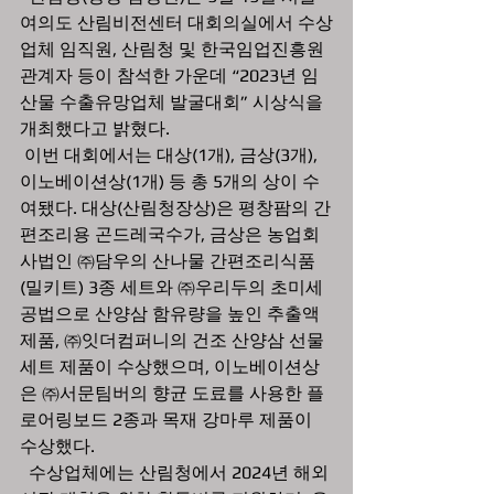
여의도 산림비전센터 대회의실에서 수상
업체 임직원, 산림청 및 한국임업진흥원 
관계자 등이 참석한 가운데 “2023년 임
산물 수출유망업체 발굴대회” 시상식을 
개최했다고 밝혔다. 
 이번 대회에서는 대상(1개), 금상(3개), 
이노베이션상(1개) 등 총 5개의 상이 수
여됐다. 대상(산림청장상)은 평창팜의 간
편조리용 곤드레국수가, 금상은 농업회
사법인 ㈜담우의 산나물 간편조리식품
(밀키트) 3종 세트와 ㈜우리두의 초미세
공법으로 산양삼 함유량을 높인 추출액 
제품, ㈜잇더컴퍼니의 건조 산양삼 선물 
세트 제품이 수상했으며, 이노베이션상
은 ㈜서문팀버의 향균 도료를 사용한 플
로어링보드 2종과 목재 강마루 제품이 
수상했다.
  수상업체에는 산림청에서 2024년 해외