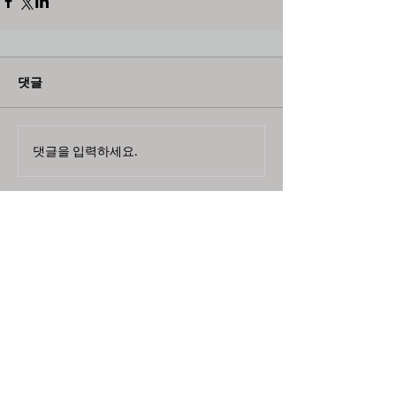
댓글
댓글을 입력하세요.
최근뉴스
도농 상생을 위한 무이자자금
4,717억원 지원
aT, ‘기후변화대응처’ 신설