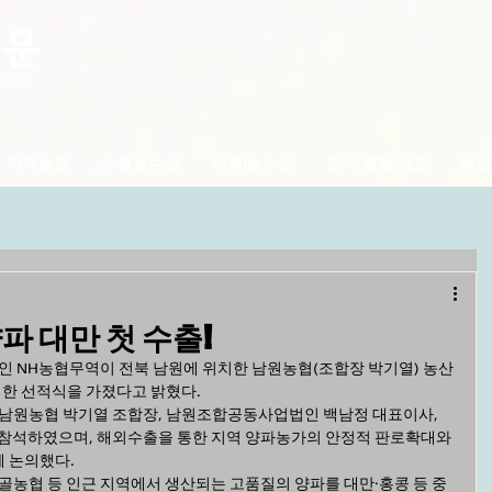
미래농업
수출농수산
아하!농수산
인사·동정·기고
농업
파 대만 첫 수출!
인 NH농협무역이 전북 남원에 위치한 남원농협(조합장 박기열) 농산
한 선적식을 가졌다고 밝혔다.
 남원농협 박기열 조합장, 남원조합공동사업법인 백남정 대표이사, 
 참석하였으며, 해외수출을 통한 지역 양파농가의 안정적 판로확대와 
 논의했다.
골농협 등 인근 지역에서 생산되는 고품질의 양파를 대만·홍콩 등 중