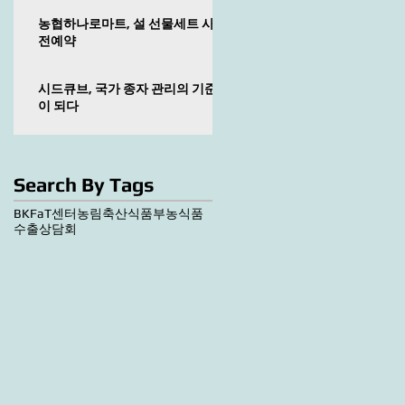
농협하나로마트, 설 선물세트 사
전예약
시드큐브, 국가 종자 관리의 기준
이 되다
Search By Tags
BKF
aT센터
농림축산식품부
농식품
수출상담회