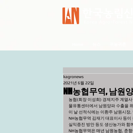
Home
뉴스
귀농귀촌
kagronews
2021년 6월 22일
NH농협무역, 남원양
농협(회장 이성희) 경제지주 계열사
물유통센터에서 남원양파 수출을 위
이 날 선적식에는 이환주 남원시장,
NH농협무역 김재기 대표이사 등이
실익증진 방안 등도 생산농가와 함께
NH농협무역은 매년 남원농협, 춘향