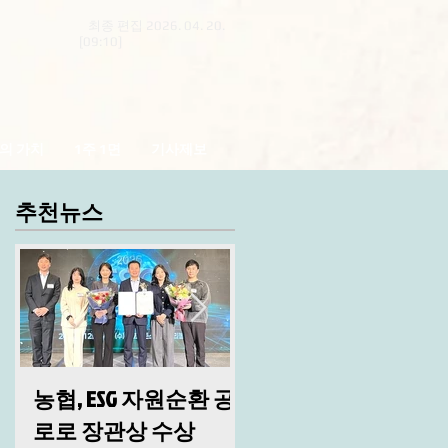
최종 편집 2026. 04. 20.
[09:10]
의 가치
1주 1면
기사제보
추천뉴스
농협, ESG 자원순환 공
산림청, 2026년 시무
로로 장관상 수상
및 안전 결의대회