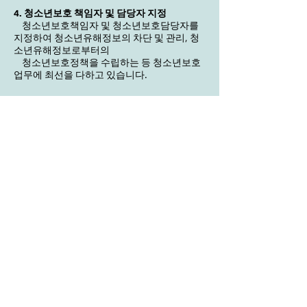
4. 청소년보호 책임자 및 담당자 지정
청소년보호책임자 및 청소년보호담당자를
지정하여 청소년유해정보의 차단 및 관리, 청
소년유해정보로부터의
청소년보호정책을 수립하는 등 청소년보호
업무에 최선을 다하고 있습니다.
청소년 보호 관리 책임자
- 이름 : 선돈희 - 소속
:
논설
실
- 전화 :
043) 232-7114
- 직위
:
실장
- 메일 :
kagronews@naver.com
∘ 제호 : 한국농림신문 ∘ 간별 : 인터넷신문 ∘ 명칭
: 한국농림인터넷신문
∘
발행인 : (주)애드블룸코리아 최안순 ∘ 편집인 : 최안순
∘ 등록연월일 :
2015.11.17
∘ 등록번호 : 충북 아-00232
∘ 청소년보호책임
자 : 선돈희 |
청소년보호정책 안내
∘ 부정청탁금지 담당관 : 임영민
∘ 발행소 : 충북 청주시 흥덕구 강내면 탑연1길13, 310 ∘ ☎
043-232-7114
∘ 인터넷홈페이지 :
www.kagronews.com
∘ E-mail :
kagronews@naver.com
∘ ⓒ 2015 Korea Agro-Forest News All rights