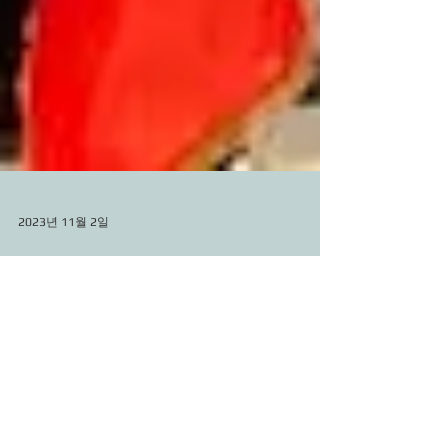
2023년 11월 2일
한‧중 어업협상 타결, 조업 안전 더
욱 강화
(한국농림신문) 선돈희 기자 = 해양수산부(장관 조승
환)와 중국 농업농촌부는 11월 2일 강릉에서 열린 ‘제
23차 한·중 어업공동위원회’에서 내년도 양국 어선의