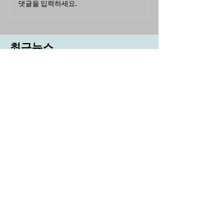
댓글을 입력하세요.
최근뉴스
도농 상생을 위한 무이자자금
4,717억원 지원
aT, ‘기후변화대응처’ 신설
농협, ESG 자원순환 공로로 장
관상 수상
농협하나로마트, 설 선물세트 사전예약