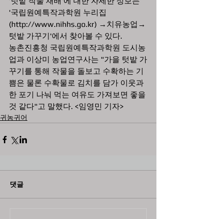
'텃밭 작물 재배'에 대한 자세한 정보는 
'국립원예특작과학원 누리집
(http://www.nihhs.go.kr) →치유농업→
텃밭 가꾸기'에서 찾아볼 수 있다. 
농촌진흥청 국립원예특작과학원 도시농
업과 이상미 농업연구사는 "가을 텃밭 가
꾸기를 통해 작물을 돌보고 수확하는 기
쁨은 물론 수확물로 김치를 담가 이웃과 
한 포기 나눠 먹는 여유도 가져보면 좋을 
것 같다"고 말했다. <임영민 기자>
귀농귀어
댓글