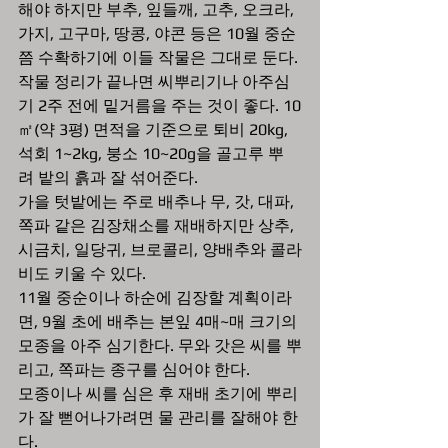
해야 하지만 부추, 잎들깨, 고추, 오크라, 
가지, 고구마, 땅콩, 야콘 등은 10월 중순
쯤 수확하기에 이들 작물은 그대로 둔다.
작물 정리가 끝나면 씨뿌리기나 아주심
기 2주 전에 밑거름을 주는 것이 좋다. 10
㎡(약 3평) 면적을 기준으로 퇴비 20kg, 
석회 1~2kg, 붕소 10~20g을 골고루 뿌
려 밭의 흙과 잘 섞어준다.
가을 텃밭에는 주로 배추나 무, 갓, 대파, 
쪽파 같은 김장채소를 재배하지만 상추, 
시금치, 일당귀, 브로콜리, 양배추와 콜라
비도 키울 수 있다.
11월 중순이나 하순에 김장할 계획이라
면, 9월 초에 배추는 본잎 4매~매 크기의 
모종을 아주 심기한다. 무와 갓은 씨를 뿌
리고, 쪽파는 종구를 심어야 한다.
모종이나 씨를 심은 후 재배 초기에 뿌리
가 잘 뻗어나가려면 물 관리를 잘해야 한
다.