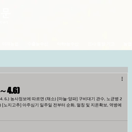
미래농업
수출농수산
아하!농수산
인사·동정·기고
농업
4.6)
4. 6.) 농사정보에 따르면 (채소) [마늘·양파] 구비대기 관수, 노균병 2
회) [노지고추] 아주심기 일주일 전부터 순화, 멀칭 및 지온확보, 역병예