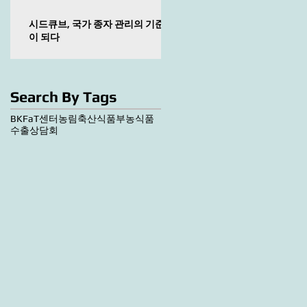
시드큐브, 국가 종자 관리의 기준
이 되다
Search By Tags
BKF
aT센터
농림축산식품부
농식품
수출상담회