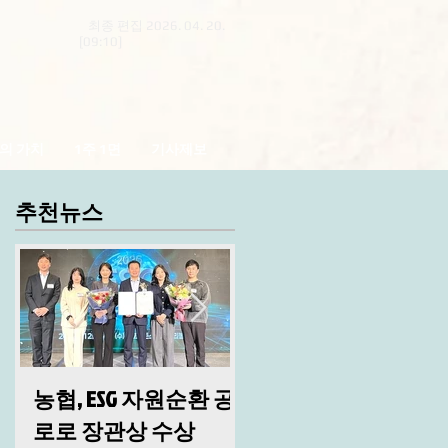
최종 편집 2026. 04. 20.
[09:10]
의 가치
1주 1면
기사제보
추천뉴스
농협, ESG 자원순환 공
산림청, 2026년 시무
로로 장관상 수상
및 안전 결의대회